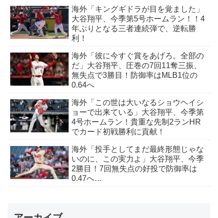
海外「キングギドラが目を覚ました」
大谷翔平、今季第5号ホームラン！！4
年ぶりとなる三者連続弾で、逆転勝
利！
海外「彼に今すぐ賞をあげろ。全部の
だ」大谷翔平、圧巻の7回11奪三振、
無失点で3勝目！防御率はMLB1位の
0.64へ
海外「この世は大いなるショウヘイシ
ョーで出来ている」大谷翔平、今季第
4号ホームラン！貴重な先制2ランHR
でカード初戦勝利に貢献！
海外「投手としてまだ最終形態じゃな
いのに、この実力よ」大谷翔平、今季
2勝目！7回無失点の好投で防御率は
0.47へ…
アーカイブ