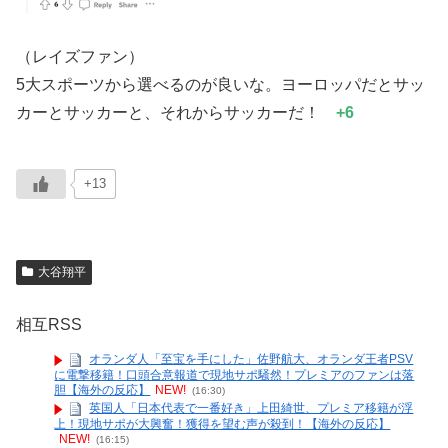
（レイズファン）
5大スポーツから選べるのが良いな。ヨーロッパだとサッ
カーとサッカーと、それからサッカーだ！
+6
+13
大谷翔平
相互RSS
オランダ人「至宝を手にした」佐野航大、オランダ王者PSV
に電撃移籍！口頭合意報道で現地サポ騒然！プレミアのファンは落
胆【海外の反応】
NEW!
(16:30)
英国人「日本代表で一番好き」上田綺世、プレミア移籍が浮
上！現地サポが大興奮！獲得を望む声が殺到！【海外の反応】
NEW!
(16:15)