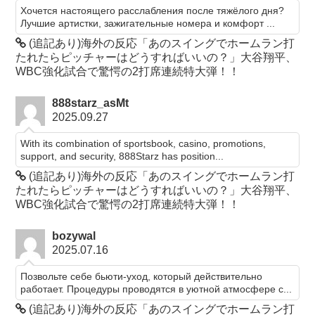
Хочется настоящего расслабления после тяжёлого дня?
Лучшие артистки, зажигательные номера и комфорт ...
(追記あり)海外の反応「あのスイングでホームラン打
たれたらピッチャーはどうすればいいの？」大谷翔平、
WBC強化試合で驚愕の2打席連続特大弾！！
888starz_asMt
2025.09.27
With its combination of sportsbook, casino, promotions,
support, and security, 888Starz has position...
(追記あり)海外の反応「あのスイングでホームラン打
たれたらピッチャーはどうすればいいの？」大谷翔平、
WBC強化試合で驚愕の2打席連続特大弾！！
bozywal
2025.07.16
Позвольте себе бьюти-уход, который действительно
работает. Процедуры проводятся в уютной атмосфере с...
(追記あり)海外の反応「あのスイングでホームラン打