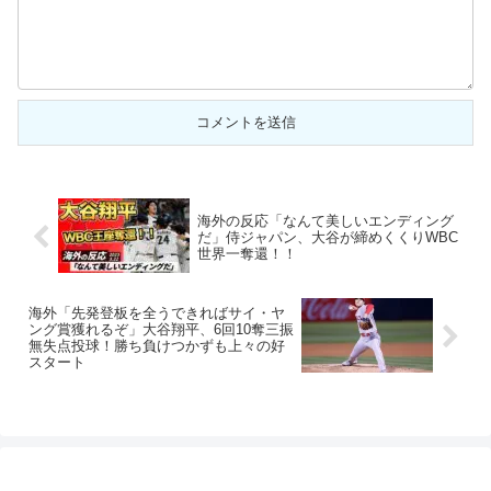
海外の反応「なんて美しいエンディング
だ」侍ジャパン、大谷が締めくくりWBC
世界一奪還！！
海外「先発登板を全うできればサイ・ヤ
ング賞獲れるぞ」大谷翔平、6回10奪三振
無失点投球！勝ち負けつかずも上々の好
スタート