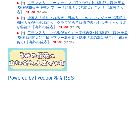
フランス人「マーケティング目的か?」鈴木彩艶に欧州王者
PSGが60億円正式オファー！現地サポの本音がこれ！【海外の反
応】
NEW!
(16:00)
外国人「差別されるぞ」日本人、ついにレンジャーズ移籍！
横田大祐が完全移籍へ！クラブ間合意報道で現地セルティックサポ
が警鐘！【海外の反応】
NEW!
(15:45)
フランス人「レベルが違う」日本代表GK鈴木彩艶、欧州王者
PSG移籍間近に!?超絶プレー集を見た現地サポの本音がこれ！(動画
あり)【海外の反応】
NEW!
(15:30)
Powered by livedoor 相互RSS